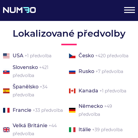
Lokalizované předvolby
USA
Česko
+1 předvolba
+420 předvolba
Slovensko
+421
Rusko
+7 předvolba
předvolba
Španělsko
+34
Kanada
+1 předvolba
předvolba
Německo
+49
Francie
+33 předvolba
předvolba
Velká Británie
+44
Itálie
+39 předvolba
předvolba