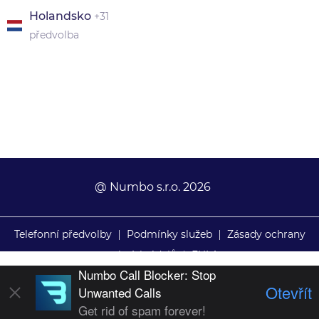
Holandsko
+31
předvolba
@ Numbo s.r.o. 2026
Telefonní předvolby
|
Podmínky služeb
|
Zásady ochrany
osobních údajů
|
EULA
Numbo Call Blocker: Stop
Otevřít
Unwanted Calls
Get rid of spam forever!